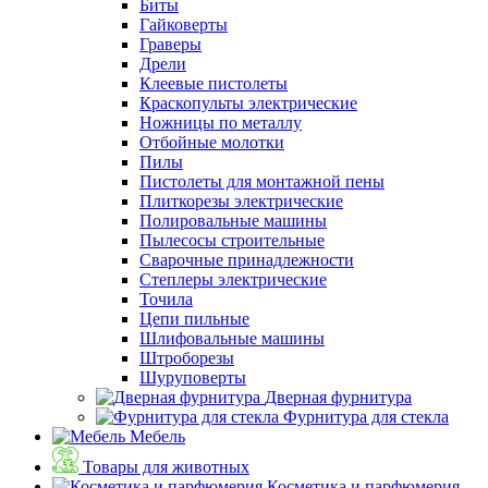
Биты
Гайковерты
Граверы
Дрели
Клеевые пистолеты
Краскопульты электрические
Ножницы по металлу
Отбойные молотки
Пилы
Пистолеты для монтажной пены
Плиткорезы электрические
Полировальные машины
Пылесосы строительные
Сварочные принадлежности
Степлеры электрические
Точила
Цепи пильные
Шлифовальные машины
Штроборезы
Шуруповерты
Дверная фурнитура
Фурнитура для стекла
Мебель
Товары для животных
Косметика и парфюмерия