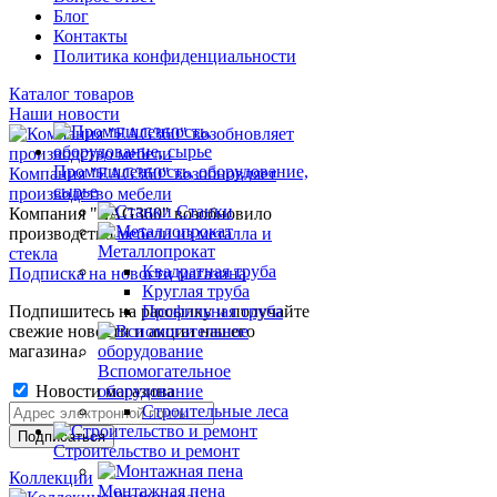
Блог
Контакты
Политика конфиденциальности
Каталог товаров
Наши новости
Промышленность, оборудование,
Компания "EAG360" возобновляет
сырье
производство мебели
Станки
Компания "EAG360" возобновило
производство
мебели из металла и
Металлопрокат
стекла
Квадратная труба
Подписка на новости магазина
Круглая труба
Подпишитесь на рассылку и получайте
Профильная труба
свежие новости и акции нашего
магазина.
Вспомогательное
Новости магазина
оборудование
Строительные леса
Строительство и ремонт
Коллекции
Монтажная пена