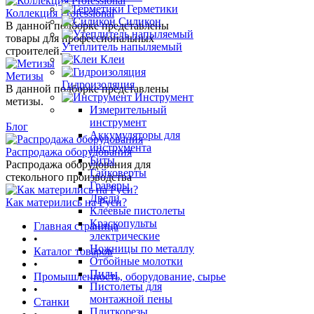
Герметики
Коллекция Professional
Силикон
В данной подборке представлены
товары для профессиональных
Утеплитель напыляемый
строителей.
Клеи
Метизы
Гидроизоляция
В данной подборке представлены
Инструмент
метизы.
Измерительный
инструмент
Блог
Аккумуляторы для
инструмента
Распродажа оборудования
Биты
Распродажа оборудования для
Гайковерты
стекольного производства
Граверы
Дрели
Как матерились на Руси?
Клеевые пистолеты
Краскопульты
Главная страница
электрические
•
Ножницы по металлу
Каталог товаров
Отбойные молотки
•
Пилы
Промышленность, оборудование, сырье
Пистолеты для
•
монтажной пены
Станки
Плиткорезы