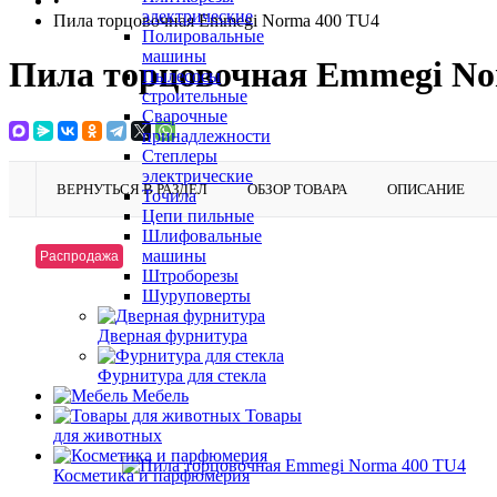
•
электрические
Пила торцовочная Emmegi Norma 400 TU4
Полировальные
машины
Пила торцовочная Emmegi No
Пылесосы
строительные
Сварочные
принадлежности
Степлеры
электрические
ВЕРНУТЬСЯ В РАЗДЕЛ
ОБЗОР ТОВАРА
ОПИСАНИЕ
Точила
Цепи пильные
Шлифовальные
машины
Распродажа
Штроборезы
Шуруповерты
Дверная фурнитура
Фурнитура для стекла
Мебель
Товары
для животных
Косметика и парфюмерия